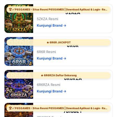
🏆 ✅ P65GAMES - Situs Resmi P65GAMES | Download Aplikasi & Login · Resmi
5ZKZA
5ZKZA Resmi
Kunjungi Brand →
🔥 6R6R JACKPOT
6R6R
6R6R Resmi
Kunjungi Brand →
🔥 6R6RZA Daftar Sekarang
6R6RZA
6R6RZA Resmi
Kunjungi Brand →
🏆 ✅ P65GAMES - Situs Resmi P65GAMES | Download Aplikasi & Login · Rating
7BIGBET