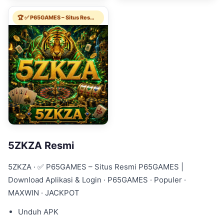
🏆 ✅ P65GAMES – Situs Resmi P65GAMES | Download Aplikasi & Login · Resmi
5ZKZA Resmi
5ZKZA · ✅ P65GAMES – Situs Resmi P65GAMES |
Download Aplikasi & Login · P65GAMES · Populer ·
MAXWIN · JACKPOT
Unduh APK