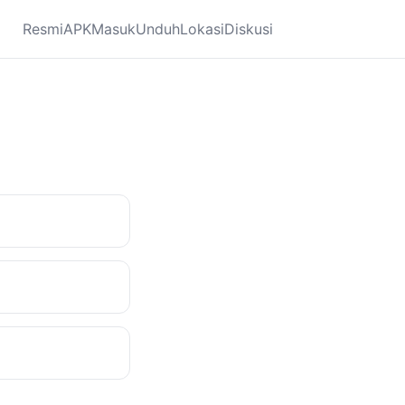
Resmi
APK
Masuk
Unduh
Lokasi
Diskusi