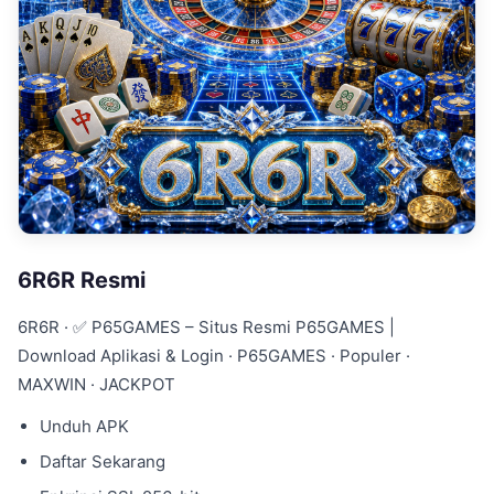
6R6R Resmi
6R6R · ✅ P65GAMES – Situs Resmi P65GAMES |
Download Aplikasi & Login · P65GAMES · Populer ·
MAXWIN · JACKPOT
Unduh APK
Daftar Sekarang