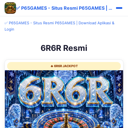
✅ P65GAMES - Situs Resmi P65GAMES | Download Aplikasi & Login
✅ P65GAMES - Situs Resmi P65GAMES | Download Aplikasi &
Login
6R6R Resmi
🔥 6R6R JACKPOT